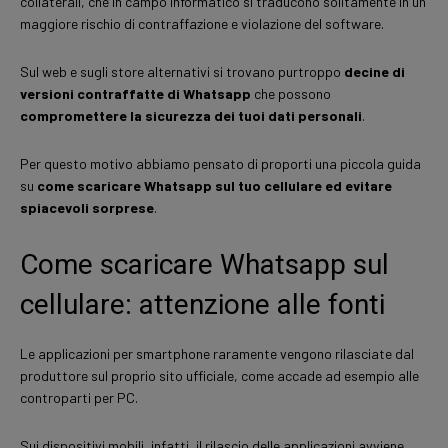
collaterali, che in campo informatico si traducono solitamente in un
maggiore rischio di contraffazione e violazione del software.
Sul web e sugli store alternativi si trovano purtroppo
decine di
versioni contraffatte di Whatsapp
che possono
compromettere la sicurezza dei tuoi dati personali
.
Per questo motivo abbiamo pensato di proporti una piccola guida
su
come scaricare Whatsapp sul tuo cellulare ed evitare
spiacevoli sorprese
.
Come scaricare Whatsapp sul
cellulare: attenzione alle fonti
Le applicazioni per smartphone raramente vengono rilasciate dal
produttore sul proprio sito ufficiale, come accade ad esempio alle
controparti per PC.
Sui dispositivi mobili, infatti, il rilascio delle applicazioni avviene