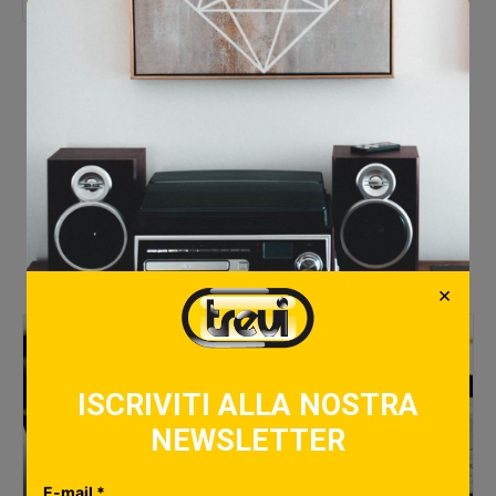
Ti è piaciuto questo articolo?
Love
106
Articoli Correlati
×
ISCRIVITI ALLA NOSTRA
NEWSLETTER
E-mail *