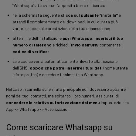
“Whatsapp” attraverso l’apposita barra di ricerca;
nella schermata seguente
clicca sul pulsante “installa”
e
attendi il completamento del download, la cui durata può
variare in base alle prestazioni della tua connessione;
al termine dell’installazione
apri Whatsapp
,
inserisci il tuo
numero di telefono
e richiedi l’
invio dell’SMS
contenente il
codice di verifica
;
tale codice verrà automaticamente rilevato alla ricezione
dell’SMS,
dopodiché potrai inserire i tuoi dati
(nome utente
e foto profilo) e accedere finalmente a Whatsapp.
Nel caso in cui nella schermata principale non dovessero apparire i
nomi dei tuoi contatti, ma soltanto i loro numeri, assicurati di
concedere la relativa autorizzazione dal menu
Impostazioni ->
App -> Whatsapp -> Autorizzazioni.
Come scaricare Whatsapp su