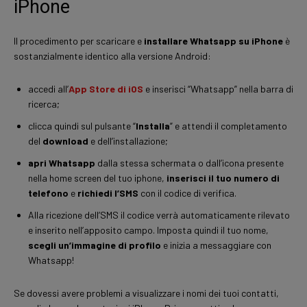
iPhone
Il procedimento per scaricare e
installare Whatsapp su iPhone
è
sostanzialmente identico alla versione Android:
accedi all’
App Store di iOS
e inserisci “Whatsapp” nella barra di
ricerca;
clicca quindi sul pulsante “
Installa
” e attendi il completamento
del
download
e dell’installazione;
apri Whatsapp
dalla stessa schermata o dall’icona presente
nella home screen del tuo iphone,
inserisci il tuo numero di
telefono
e
richiedi l’SMS
con il codice di verifica.
Alla ricezione dell’SMS il codice verrà automaticamente rilevato
e inserito nell’apposito campo. Imposta quindi il tuo nome,
scegli un’immagine di profilo
e inizia a messaggiare con
Whatsapp!
Se dovessi avere problemi a visualizzare i nomi dei tuoi contatti,