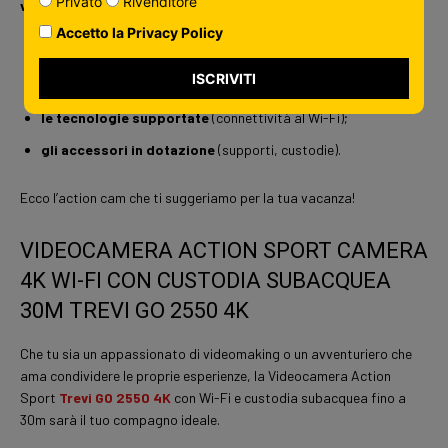
Privato
Rivenditore
videocamera
prima di acquistarla, ad esempio:
Accetto la Privacy Policy
la risoluzione supportata
(standard HD, Full HD, 2K, 4K);
ISCRIVITI
la capacità di frame rate
(numero di fotogrammi al secondo);
le tecnologie supportate
(connettività al Wi-Fi);
gli accessori in dotazione
(supporti, custodie).
Ecco l’action cam che ti suggeriamo per la tua vacanza!
VIDEOCAMERA ACTION SPORT CAMERA
4K WI-FI CON CUSTODIA SUBACQUEA
30M TREVI GO 2550 4K
Che tu sia un appassionato di videomaking o un avventuriero che
ama condividere le proprie esperienze, la Videocamera Action
Sport
Trevi GO 2550 4K
con Wi-Fi e custodia subacquea fino a
30m sarà il tuo compagno ideale.