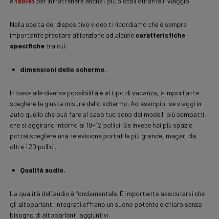
e
tablet
per intrattenere anche i più piccoli durante il viaggio.
Nella scelta del dispositivo video ti ricordiamo che è sempre
importante prestare attenzione ad alcune
caratteristiche
specifiche
tra cui:
dimensioni dello schermo.
In base alle diverse possibilità e al tipo di vacanza, è importante
scegliere la giusta misura dello schermo. Ad esempio, se viaggi in
auto quello che può fare al caso tuo sono dei modelli più compatti,
che si aggirano intorno ai 10-12 pollici. Se invece hai più spazio
potrai scegliere una televisione portatile più grande, magari da
oltre i 20 pollici.
Qualità audio.
La qualità dell’audio è fondamentale. È importante assicurarsi che
gli altoparlanti integrati offrano un suono potente e chiaro senza
bisogno di altoparlanti aggiuntivi.