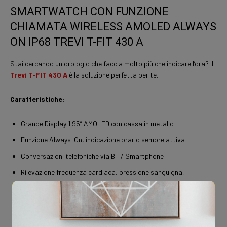
SMARTWATCH CON FUNZIONE
CHIAMATA WIRELESS AMOLED ALWAYS
ON IP68 TREVI T-FIT 430 A
Stai cercando un orologio che faccia molto più che indicare l’ora? Il
Trevi
T-FIT 430 A
è la soluzione perfetta per te.
Caratteristiche:
Grande Display 1.95” AMOLED con cassa in metallo
Funzione Always-On, indicazione orario sempre attiva
Conversazioni telefoniche via BT / Smartphone
Rilevazione frequenza cardiaca, pressione sanguigna,
ossigenazione del sangue, passi, calorie bruciate, distanza
percorsa
Monitoraggio di 100 attività sportive
Si connette con Smartphone per gestione dati su App