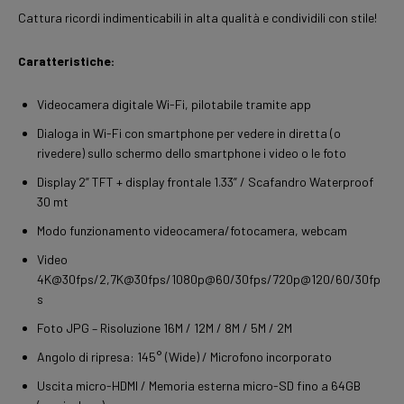
Cattura ricordi indimenticabili in alta qualità e condividili con stile!
Caratteristiche:
Videocamera digitale Wi-Fi, pilotabile tramite app
Dialoga in Wi-Fi con smartphone per vedere in diretta (o
rivedere) sullo schermo dello smartphone i video o le foto
Display 2” TFT + display frontale 1.33” / Scafandro Waterproof
30 mt
Modo funzionamento videocamera/fotocamera, webcam
Video
4K@30fps/2,7K@30fps/1080p@60/30fps/720p@120/60/30fp
s
Foto JPG – Risoluzione 16M / 12M / 8M / 5M / 2M
Angolo di ripresa: 145° (Wide) / Microfono incorporato
Uscita micro-HDMI / Memoria esterna micro-SD fino a 64GB