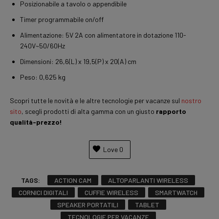
Posizionabile a tavolo o appendibile
Timer programmabile on/off
Alimentazione: 5V 2A con alimentatore in dotazione 110-
240V~50/60Hz
Dimensioni: 26,6(L) x 19,5(P) x 20(A) cm
Peso: 0,625 kg
Scopri tutte le novità e le altre tecnologie per vacanze sul
nostro
sito
, scegli prodotti di alta gamma con un giusto
rapporto
qualità-prezzo!
Love
0
TAGS:
ACTION CAM
ALTOPARLANTI WIRELESS
CORNICI DIGITALI
CUFFIE WIRELESS
SMARTWATCH
SPEAKER PORTATILI
TABLET
TECNOLOGIE PER VACANZE