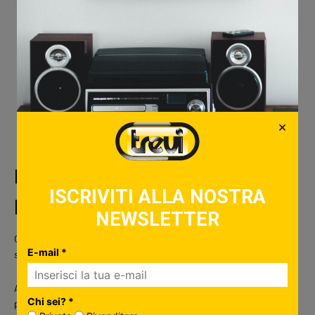
Notifica Chiamate e messaggi da social
Resistente all’acqua IP68
Batteria la lithio ricaricabile/ Bluetooth 5.3
Compatibile Android OS 4.4 e iOS 9.0
Dimensioni: 3,8(L) x 1,1(P) x 4,7(A) cm
×
Peso: 0,22 kg
La migliore videocamera da
ISCRIVITI ALLA NOSTRA
portare in vacanza
NEWSLETTER
Quale
action cam
utilizzeresti per riprendere tutti i momenti unici e
E-mail *
speciali del tuo viaggio?
Anche in questo caso, qualsiasi sia la tua scelta, ricordati di
Chi sei? *
prestare attenzione ad alcune
caratteristiche principali della