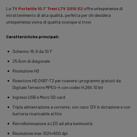
La
TV Portatile 10.1”
Trevi LTV 2010 S2
offre un’esperienza di
intrattenimento di alta qualità, perfetta per chi desidera
un’esperienza visiva di qualità ovunque si trovi.
Caratteristiche principali:
Schermo 16:9 da 10.1”
25.6cm di diagonale
Risoluzione HD
Ricevitore HD DVBT-T2 per ricevere i programmi gratuiti da
Digitale Terrestre MPEG-4 con codec H.265 10 bit
Ingressi USB e Micro SD card
Tripla alimentazione a corrente, con cavo 12V in dotazione e con
batteria ricaricabile al litio
Retroilluminazione a LED ad alta luminosità
Risoluzione max 1024×600 dpi