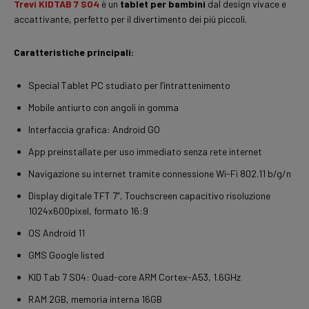
Trevi KIDTAB 7 S04
è un
tablet per bambini
dal design vivace e
accattivante, perfetto per il divertimento dei più piccoli.
Caratteristiche principali:
Special Tablet PC studiato per l’intrattenimento
Mobile antiurto con angoli in gomma
Interfaccia grafica: Android GO
App preinstallate per uso immediato senza rete internet
Navigazione su internet tramite connessione Wi-Fi 802.11 b/g/n
Display digitale TFT 7”, Touchscreen capacitivo risoluzione
1024x600pixel, formato 16:9
OS Android 11
GMS Google listed
KID Tab 7 S04: Quad-core ARM Cortex-A53, 1.6GHz
RAM 2GB, memoria interna 16GB