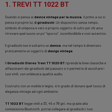
1. TREVI TT 1022 BT
Quando si pensa ai
device vintage per la musica
, il primo a cui si
pensa è proprio lui,
il giradischi
. Un dispositivo senza tempo,
simbolo di un’epoca e vero e proprio oggetto di culto per chi ama
ritrovare quel suono un po’ “sporco”, inconfondibile e così autentico.
Il giradischi non è soltanto un
device
, ma nel tempo è diventato
praticamente un oggetto di
design vintage
.
Il
Giradischi Stereo Trevi TT 1020 BT
riprende le linee classiche e
affascinanti dei giradischi del passato e ti permette di ascoltare i
tuoi vinili, con un’elevata qualità audio.
Costruito con un mobile in legno, è in grado di donare quel tocco di
eleganza vintage ad ogni ambiente.
TT 1022 BT
legge vinili a 33, 45 e 78 giri, ma grazie alla
connessione Bluetooth, potrai collegare al giradischi i tuoi