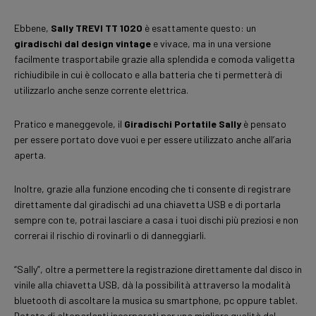
Ebbene,
Sally TREVI TT 1020
è esattamente questo: un
giradischi dal design vintage
e vivace, ma in una versione
facilmente trasportabile grazie alla splendida e comoda valigetta
richiudibile in cui è collocato e alla batteria che ti permetterà di
utilizzarlo anche senze corrente elettrica.
Pratico e maneggevole, il
Giradischi Portatile Sally
è pensato
per essere portato dove vuoi e per essere utilizzato anche all’aria
aperta.
Inoltre, grazie alla funzione encoding che ti consente di registrare
direttamente dal giradischi ad una chiavetta USB e di portarla
sempre con te, potrai lasciare a casa i tuoi dischi più preziosi e non
correrai il rischio di rovinarli o di danneggiarli.
“Sally”, oltre a permettere la registrazione direttamente dal disco in
vinile alla chiavetta USB, dà la possibilità attraverso la modalità
bluetooth di ascoltare la musica su smartphone, pc oppure tablet.
Dotato di altoparlanti incorporati per una migliore qualità del