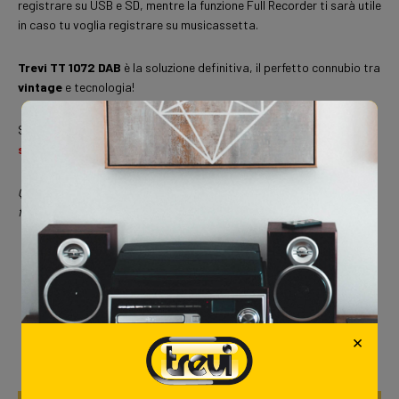
registrare su USB e SD, mentre la funzione Full Recorder ti sarà utile
in caso tu voglia registrare su musicassetta.
Trevi TT 1072 DAB
è la soluzione definitiva, il perfetto connubio tra
vintage
e tecnologia!
Se non puoi più fare a meno di questo gioiello, puoi trovare
il
sistema stereo TREVI TT 1072 DAB
sullo store Trevi a
239,00€
Quanti bei ricordi ti sono tornati alla mente ripensando a questi
fantastici
device vintage per la musica
?
Love
0
TAGS:
DEVICE MUSICA VINTAGE
DEVICE VINTAGE
×
GIRADISCHI VINTAGE
OGGETTI VINTAGE