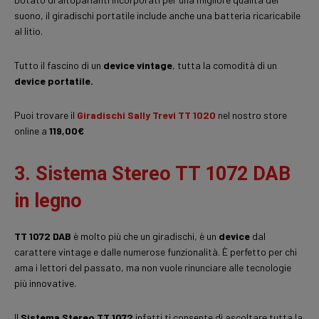
suono, il giradischi portatile include anche una batteria ricaricabile
al litio.
Tutto il fascino di un
device vintage
, tutta la comodità di un
device portatile.
Puoi trovare il
Giradischi Sally Trevi TT 1020
nel nostro store
online a
119,00€
3. Sistema Stereo TT 1072 DAB
in legno
TT 1072 DAB
è molto più che un giradischi, è un
device
dal
carattere vintage e dalle numerose funzionalità. È perfetto per chi
ama i lettori del passato, ma non vuole rinunciare alle tecnologie
più innovative.
Il
Sistema Stereo TT 1072
infatti ti consente di ascoltare tutta la