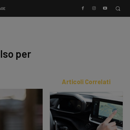
AGE
lso per
Articoli Correlati