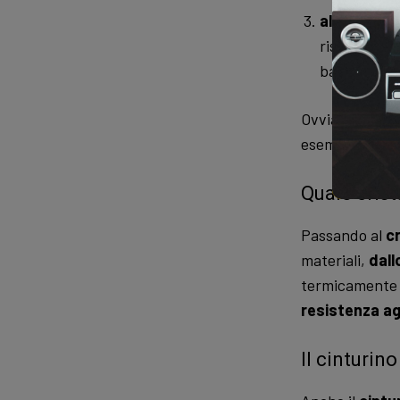
al quarzo
, 
rispetto agl
batteria. M
Ovviamente ogn
esempio la
dur
Quale crist
Passando al
cr
materiali,
dallo
termicamente i
resistenza agl
Il cinturino