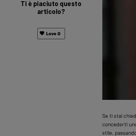
Ti è piaciuto questo
articolo?
Love
0
Se ti stai chi
concederti uno
stile, passando