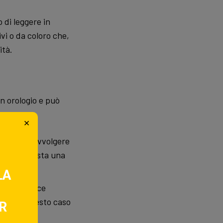
di leggere in
vi o da coloro che,
ità.
un orologio e può
×
lunga, da avvolgere
erciò prevista una
LA
 al semplice
meno in questo caso
R