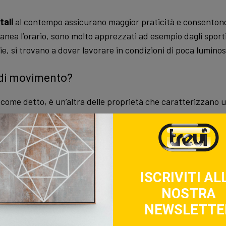
tali
al contempo assicurano maggior praticità e consentono 
anea l’orario, sono molto apprezzati ad esempio dagli sporti
ie, si trovano a dover lavorare in condizioni di poca luminos
 di movimento?
 come detto, è un’altra delle proprietà che caratterizzano 
, ossia che si basa sulla presenza di una molla, più o meno 
re il movimento costante dei meccanismi associati, non è p
sai apprezzati dai cultori della tradizione orologiera);
ISCRIVITI AL
utomatica
, sempre dotati di nucleo meccanico ma associato
NOSTRA
el braccio. Sparisce perciò la molla e non è prevista nem
NEWSLETTE