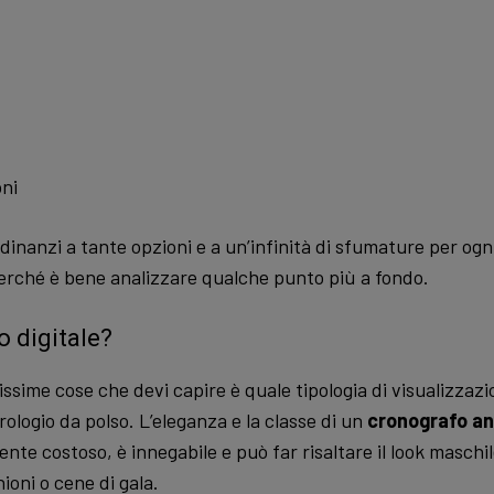
ni
 dinanzi a tante opzioni e a un’infinità di sfumature per og
rché è bene analizzare qualche punto più a fondo.
o digitale?
ssime cose che devi capire è quale tipologia di visualizzazi
rologio da polso. L’eleganza e la classe di un
cronografo an
te costoso, è innegabile e può far risaltare il look masch
ioni o cene di gala.