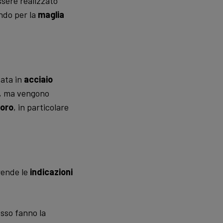
ssere realizzato
ndo per la
maglia
zata in
acciaio
fi, ma vengono
oro
, in particolare
rende le
indicazioni
esso fanno la