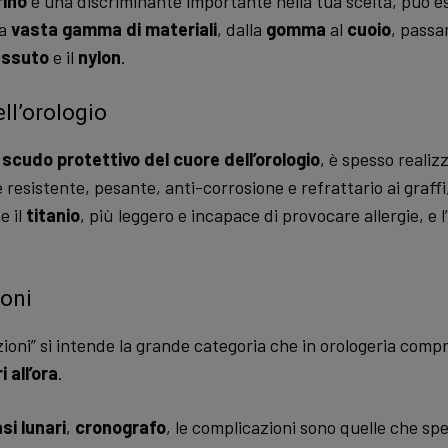
rino
è una discriminante importante nella tua scelta, può e
na
vasta gamma di materiali
, dalla
gomma
al
cuoio
, passa
essuto
e il
nylon
.
ll’orologio
o
scudo protettivo del cuore dell’orologio
, è spesso realiz
e resistente, pesante, anti-corrosione e refrattario ai graf
e il
titanio
, più leggero e incapace di provocare allergie, e l’
oni
ioni” si intende la grande categoria che in orologeria comp
 all’ora
.
si lunari
,
cronografo
, le complicazioni sono quelle che sp