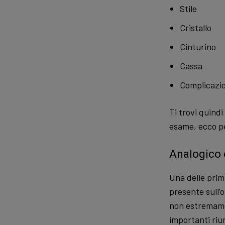
Stile
Cristallo
Cinturino
Cassa
Complicazio
Ti trovi quindi
esame, ecco pe
Analogico 
Una delle primi
presente sull’o
non estremamen
importanti riun