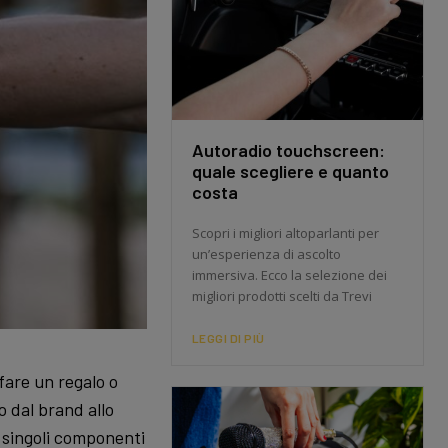
Autoradio touchscreen:
quale scegliere e quanto
costa
Scopri i migliori altoparlanti per
un’esperienza di ascolto
immersiva. Ecco la selezione dei
migliori prodotti scelti da Trevi
LEGGI DI PIÙ
 fare un regalo o
 dal brand allo
i singoli componenti