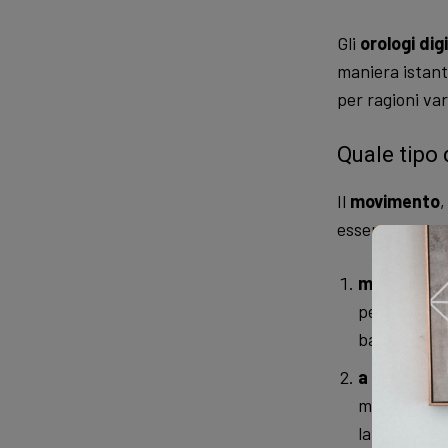
Gli
orologi digi
maniera istant
per ragioni var
Quale tipo
Il
movimento
,
essere:
meccanico
per garanti
batteria (as
a carica a
movimento d
la batteria;