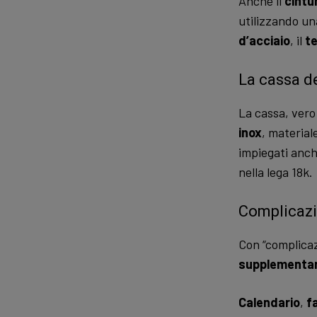
Anche il
cintu
utilizzando u
d’acciaio
, il
t
La cassa de
La cassa, ver
inox
, material
impiegati anch
nella lega 18k.
Complicazi
Con “complicaz
supplementari
Calendario
,
fa