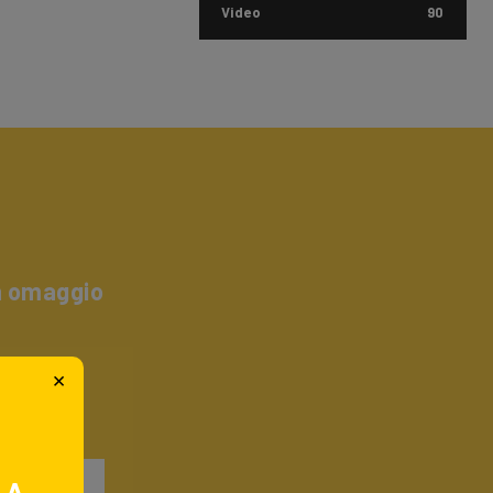
Video
90
un omaggio
×