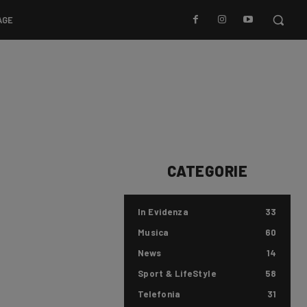
AGE
CATEGORIE
In Evidenza
33
Musica
60
News
14
Sport & LifeStyle
58
Telefonia
31