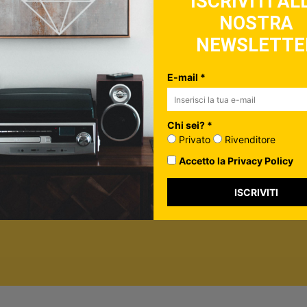
ISCRIVITI AL
NOSTRA
ulo, controlla la tua inbox per confermare l'iscrizione
NEWSLETTE
in più su di te*
vato
E-mail *
nditore
ormazione per personalizzare i contenuti che ti invieremo.
Chi sei? *
rivacy Policy
Privato
Rivenditore
Accetto la Privacy Policy
ISCRIVITI
ISCRIVITI