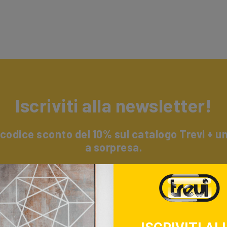
Iscriviti alla newsletter!
 codice sconto del 10% sul catalogo Trevi + 
a sorpresa.
i alla nostra newsletter