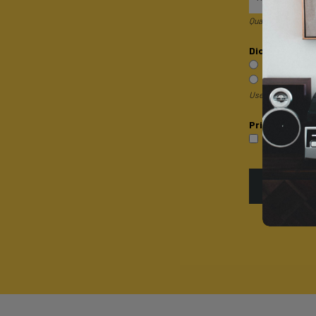
Quando invii il mod
Dicci qualcosa 
Sono un pri
Sono un rive
Useremo questa inf
Privacy*
P
Accetto la