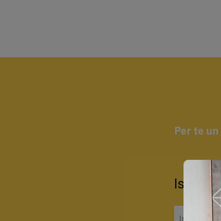
Per te un
Iscrivit