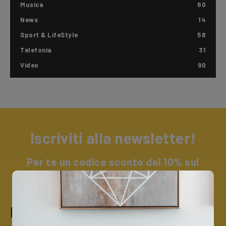
Musica
60
News
14
Sport & LifeStyle
58
Telefonia
31
Video
90
Iscriviti alla newsletter!
Per te un codice sconto del 10% sul
catalogo Trevi + un omaggio a sorpresa.
Iscriviti alla nostra newsletter