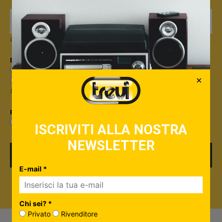
Quando invii il modulo, controlla la tua inbox per confermare l'iscrizione
Dicci qualcosa in più su di te*
Sono un privato
×
Sono un rivenditore
Useremo questa informazione per personalizzare i contenuti che ti invieremo.
Privacy*
Privacy Policy
Accetto la
ISCRIVITI ALLA NOSTRA
NEWSLETTER
ISCRIVITI
E-mail *
Chi sei? *
Privato
Rivenditore