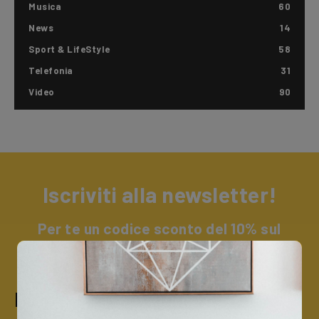
Musica
60
News
14
Sport & LifeStyle
58
Telefonia
31
Video
90
Iscriviti alla newsletter!
Per te un codice sconto del 10% sul
catalogo Trevi + un omaggio a sorpresa.
Iscriviti alla nostra newsletter