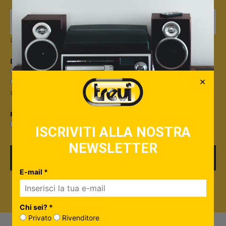
Quando invii il modulo, controlla la tua inbox per confermare l'iscrizione
Dicci qualcosa in più su di te*
Sono un privato
×
Sono un rivenditore
Useremo questa informazione per personalizzare i contenuti che ti invieremo.
Privacy*
Privacy Policy
Accetto la
ISCRIVITI ALLA NOSTRA
NEWSLETTER
ISCRIVITI
E-mail *
Chi sei? *
Privato
Rivenditore