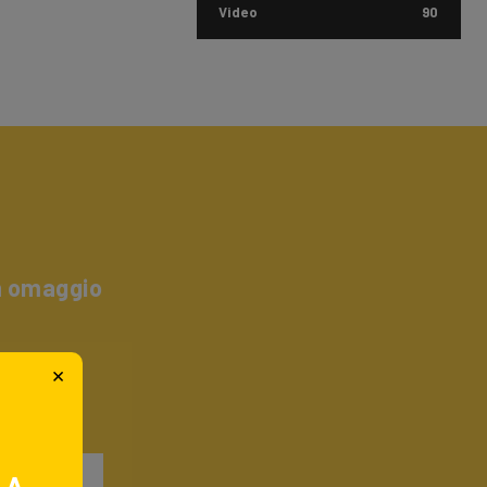
Video
90
un omaggio
×