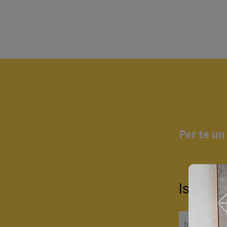
Per te un
Iscrivit