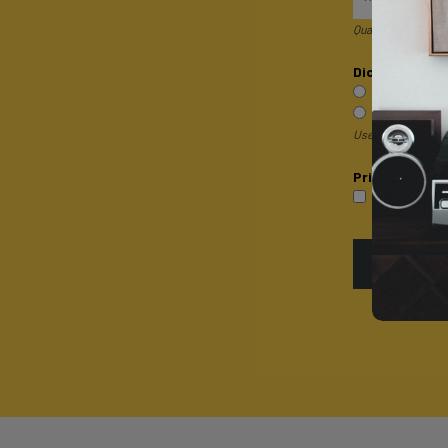
Quando invii il mod
Dicci qualcosa 
Sono un pri
Sono un rive
Useremo questa inf
Privacy*
P
Accetto la