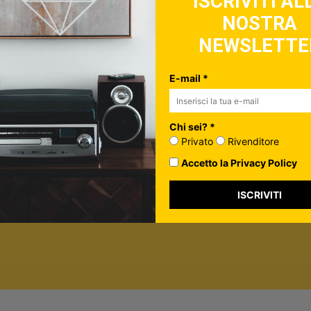
ISCRIVITI AL
NOSTRA
ulo, controlla la tua inbox per confermare l'iscrizione
NEWSLETTE
in più su di te*
vato
E-mail *
nditore
ormazione per personalizzare i contenuti che ti invieremo.
Chi sei? *
rivacy Policy
Privato
Rivenditore
Accetto la Privacy Policy
ISCRIVITI
ISCRIVITI