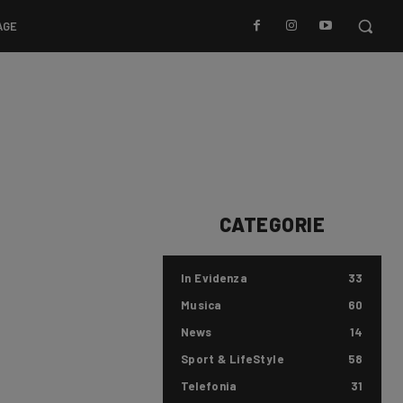
AGE
CATEGORIE
In Evidenza
33
Musica
60
News
14
Sport & LifeStyle
58
Telefonia
31