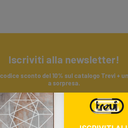
Iscriviti alla newsletter!
 codice sconto del 10% sul catalogo Trevi + 
a sorpresa.
i alla nostra newsletter