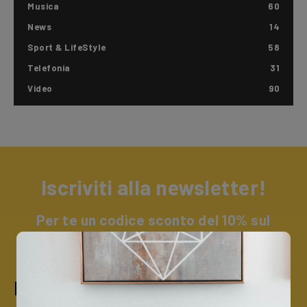
Musica
60
News
14
Sport & LifeStyle
58
Telefonia
31
Video
90
Iscriviti alla newsletter!
Per te un codice sconto del 10% sul
catalogo Trevi + un omaggio a sorpresa.
Iscriviti alla nostra newsletter