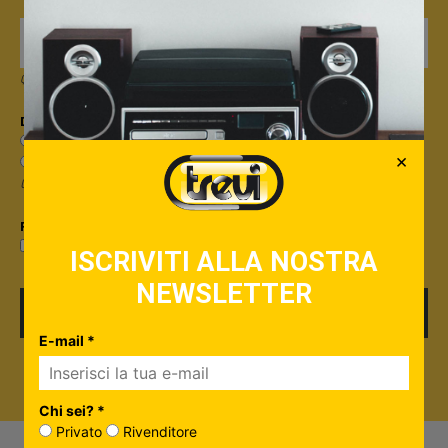
Quando invii il modulo, controlla la tua inbox per confermare l'iscrizione
Dicci qualcosa in più su di te*
Sono un privato
×
Sono un rivenditore
Useremo questa informazione per personalizzare i contenuti che ti invieremo.
Privacy*
Privacy Policy
Accetto la
ISCRIVITI ALLA NOSTRA
NEWSLETTER
ISCRIVITI
E-mail *
Chi sei? *
Privato
Rivenditore