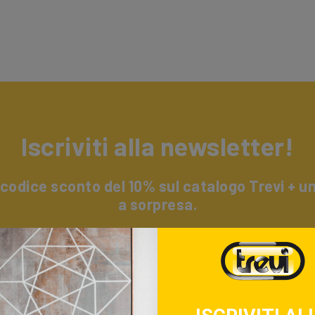
Iscriviti alla newsletter!
 codice sconto del 10% sul catalogo Trevi + 
a sorpresa.
i alla nostra newsletter