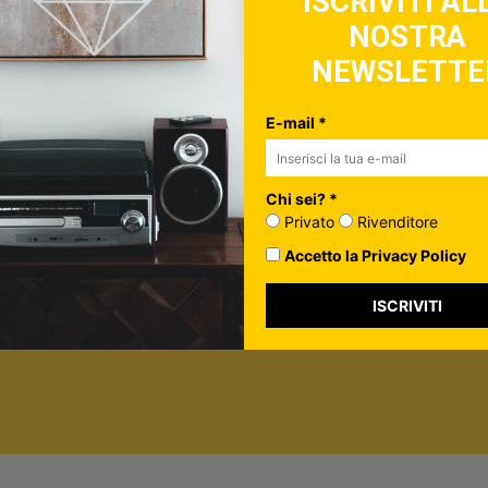
ISCRIVITI AL
NOSTRA
ulo, controlla la tua inbox per confermare l'iscrizione
NEWSLETTE
in più su di te*
vato
E-mail *
nditore
ormazione per personalizzare i contenuti che ti invieremo.
Chi sei? *
rivacy Policy
Privato
Rivenditore
Accetto la Privacy Policy
ISCRIVITI
ISCRIVITI