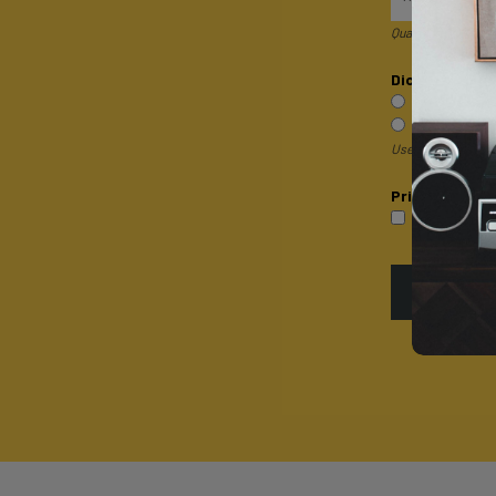
Quando invii il mod
Dicci qualcosa 
Sono un pri
Sono un rive
Useremo questa inf
Privacy*
P
Accetto la