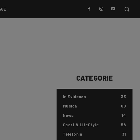
AGE
CATEGORIE
In Evidenza
33
Musica
60
News
14
Sport & LifeStyle
58
Telefonia
31