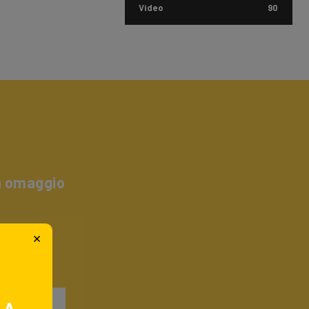
Video
90
un omaggio
×