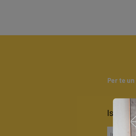
Per te un
Iscrivit