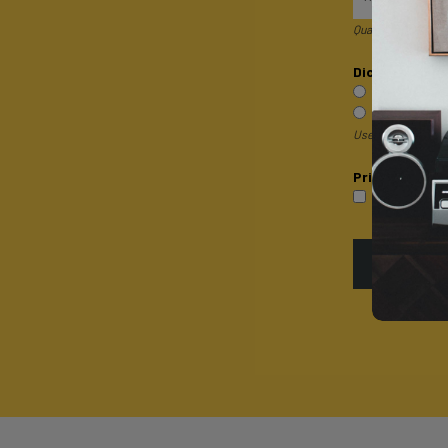
Quando invii il mod
Dicci qualcosa 
Sono un pri
Sono un rive
Useremo questa inf
Privacy*
P
Accetto la