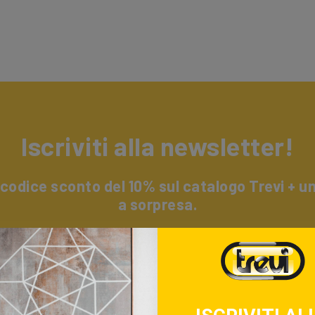
Iscriviti alla newsletter!
 codice sconto del 10% sul catalogo Trevi + 
a sorpresa.
i alla nostra newsletter