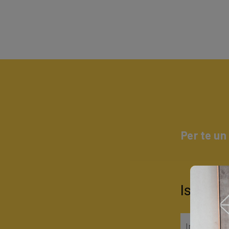
Per te un
Iscrivit