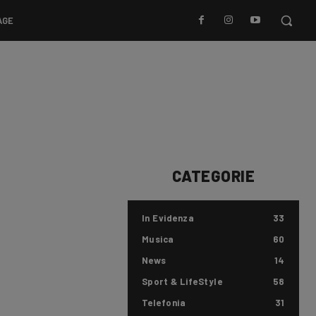
AGE
CATEGORIE
In Evidenza
33
Musica
60
News
14
Sport & LifeStyle
58
Telefonia
31