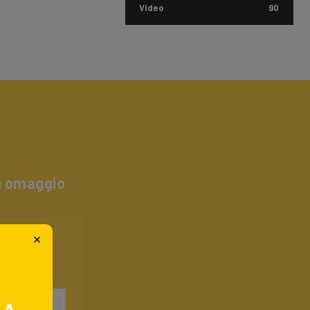
Video
90
un omaggio
×