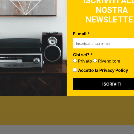
ISCRIVITI AL
NOSTRA
ulo, controlla la tua inbox per confermare l'iscrizione
NEWSLETTE
in più su di te*
vato
E-mail *
nditore
ormazione per personalizzare i contenuti che ti invieremo.
Chi sei? *
rivacy Policy
Privato
Rivenditore
Accetto la Privacy Policy
ISCRIVITI
ISCRIVITI