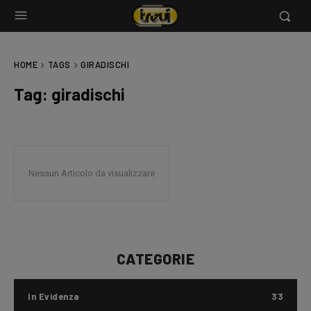
HOME
TAGS
GIRADISCHI
Tag:
giradischi
Nessun Articolo da visualizzare
CATEGORIE
In Evidenza
33