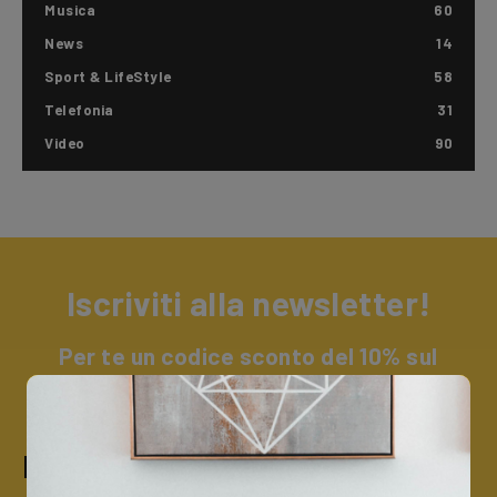
Musica
60
News
14
Sport & LifeStyle
58
Telefonia
31
Video
90
Iscriviti alla newsletter!
Per te un codice sconto del 10% sul
catalogo Trevi + un omaggio a sorpresa.
Iscriviti alla nostra newsletter