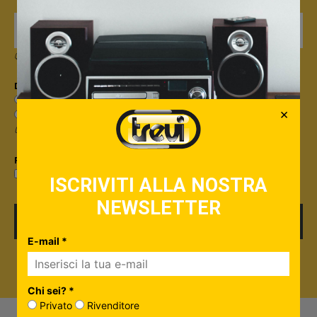
Quando invii il modulo, controlla la tua inbox per confermare l'iscrizione
Dicci qualcosa in più su di te*
Sono un privato
×
Sono un rivenditore
Useremo questa informazione per personalizzare i contenuti che ti invieremo.
Privacy*
Privacy Policy
Accetto la
ISCRIVITI ALLA NOSTRA
NEWSLETTER
ISCRIVITI
E-mail *
Chi sei? *
Privato
Rivenditore