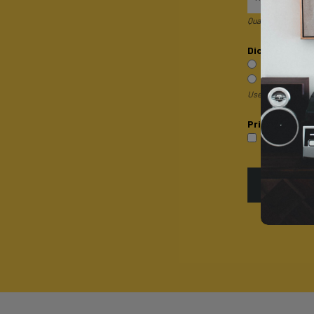
Quando invii il mod
Dicci qualcosa 
Sono un pri
Sono un rive
Useremo questa inf
Privacy*
P
Accetto la