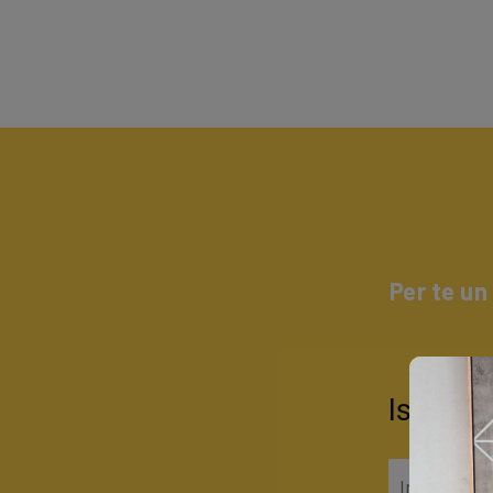
Per te un
Iscrivit