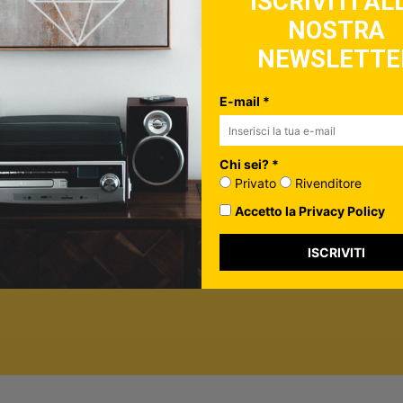
ISCRIVITI AL
NOSTRA
ulo, controlla la tua inbox per confermare l'iscrizione
NEWSLETTE
in più su di te*
vato
E-mail *
nditore
ormazione per personalizzare i contenuti che ti invieremo.
Chi sei? *
rivacy Policy
Privato
Rivenditore
Accetto la Privacy Policy
ISCRIVITI
ISCRIVITI