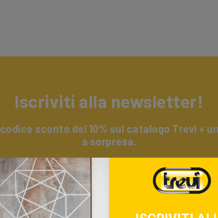
Iscriviti alla newsletter!
 codice sconto del 10% sul catalogo Trevi + 
a sorpresa.
i alla nostra newsletter