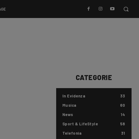
AGE
CATEGORIE
In Evidenza
33
Musica
60
News
14
Sport & LifeStyle
58
Telefonia
31