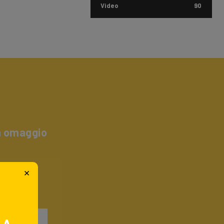
Video
90
un omaggio
×