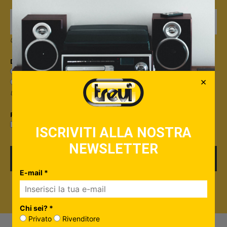
Quando invii il modulo, controlla la tua inbox per confermare l'iscrizione
Dicci qualcosa in più su di te*
Sono un privato
×
Sono un rivenditore
Useremo questa informazione per personalizzare i contenuti che ti invieremo.
Privacy*
Privacy Policy
Accetto la
ISCRIVITI ALLA NOSTRA
NEWSLETTER
ISCRIVITI
E-mail *
Chi sei? *
Privato
Rivenditore