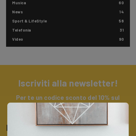
Musica
60
News
14
Sport & LifeStyle
58
Telefonia
31
Video
90
Iscriviti alla newsletter!
Per te un codice sconto del 10% sul
catalogo Trevi + un omaggio a sorpresa.
Iscriviti alla nostra newsletter