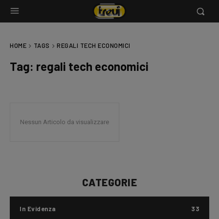
HOME
TAGS
REGALI TECH ECONOMICI
Tag:
regali tech economici
Nessun Articolo da visualizzare
CATEGORIE
In Evidenza
33