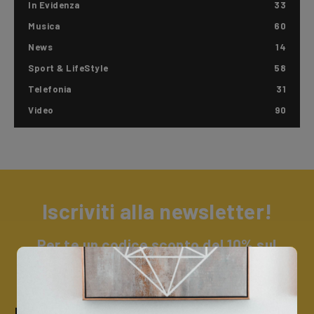
In Evidenza
33
Musica
60
News
14
Sport & LifeStyle
58
Telefonia
31
Video
90
Iscriviti alla newsletter!
Per te un codice sconto del 10% sul
catalogo Trevi + un omaggio a sorpresa.