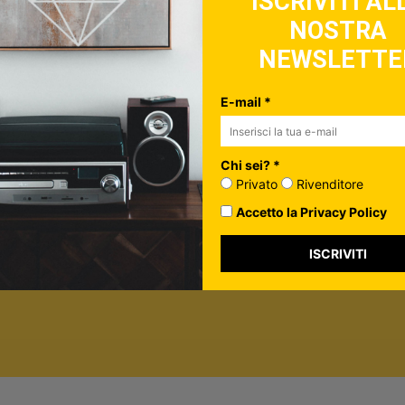
ISCRIVITI AL
NOSTRA
ulo, controlla la tua inbox per confermare l'iscrizione
NEWSLETTE
in più su di te*
vato
E-mail *
nditore
ormazione per personalizzare i contenuti che ti invieremo.
Chi sei? *
rivacy Policy
Privato
Rivenditore
Accetto la Privacy Policy
ISCRIVITI
ISCRIVITI