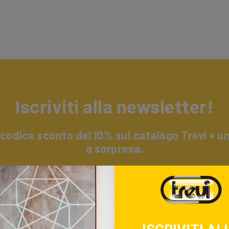
Iscriviti alla newsletter!
 codice sconto del 10% sul catalogo Trevi + 
a sorpresa.
i alla nostra newsletter