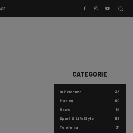
AGE
CATEGORIE
In Evidenza
33
Musica
60
News
14
Sport & LifeStyle
58
Telefonia
31