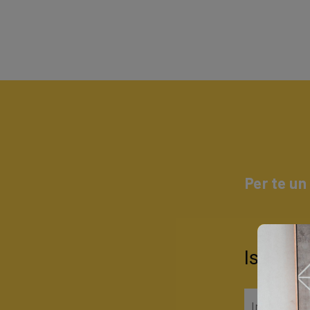
Per te un
Iscrivit