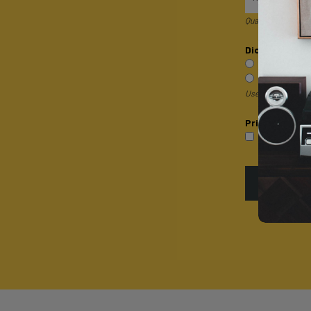
Quando invii il mod
Dicci qualcosa 
Sono un pri
Sono un rive
Useremo questa inf
Privacy*
P
Accetto la