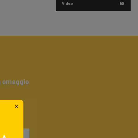
Video
90
un omaggio
×