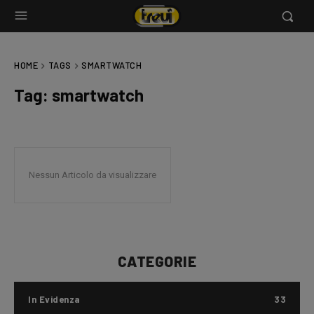
HOME
TAGS
SMARTWATCH
Tag:
smartwatch
Nessun Articolo da visualizzare
CATEGORIE
In Evidenza
33