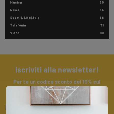
Musica
60
News
14
Sport & LifeStyle
58
Telefonia
31
Video
90
Iscriviti alla newsletter!
Per te un codice sconto del 10% sul
catalogo Trevi + un omaggio a sorpresa.
Iscriviti alla nostra newsletter