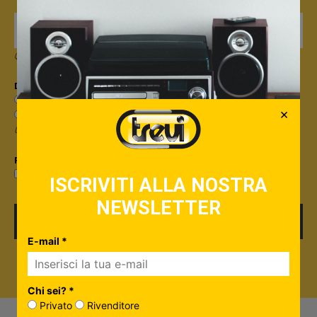
Quando invii il modulo, controlla la tua inbox per confermare l'iscrizione
Dicci qualcosa in più su di te*
Sono un privato
×
Sono un rivenditore
Useremo questa informazione per personalizzare i contenuti che ti invieremo.
Privacy*
Privacy Policy
Accetto la
ISCRIVITI ALLA NOSTRA
NEWSLETTER
ISCRIVITI
E-mail *
Chi sei? *
Privato
Rivenditore