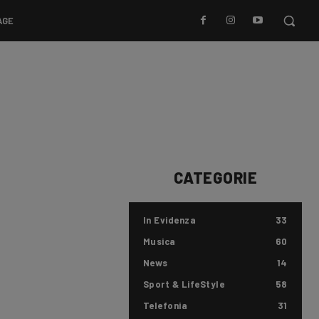
AGE
CATEGORIE
In Evidenza
33
Musica
60
News
14
Sport & LifeStyle
58
Telefonia
31