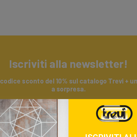
Iscriviti alla newsletter!
 codice sconto del 10% sul catalogo Trevi + 
a sorpresa.
i alla nostra newsletter