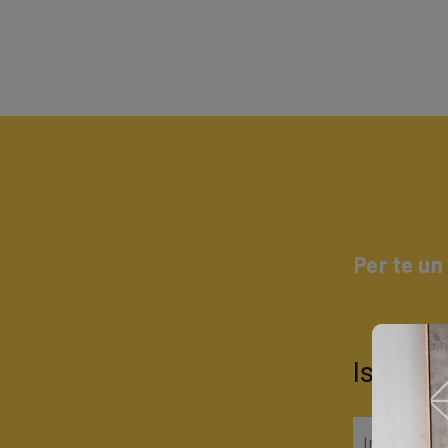
Per te un
Iscrivit