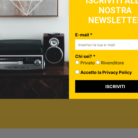
ISCRIVITI AL
NOSTRA
ulo, controlla la tua inbox per confermare l'iscrizione
NEWSLETTE
in più su di te*
vato
E-mail *
nditore
ormazione per personalizzare i contenuti che ti invieremo.
Chi sei? *
rivacy Policy
Privato
Rivenditore
Accetto la Privacy Policy
ISCRIVITI
ISCRIVITI