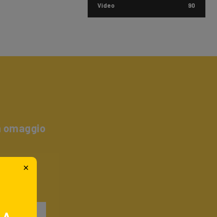
Video
90
un omaggio
×