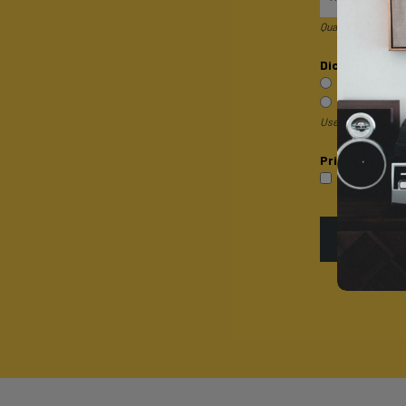
Quando invii il mod
Dicci qualcosa 
Sono un pri
Sono un rive
Useremo questa inf
Privacy*
P
Accetto la