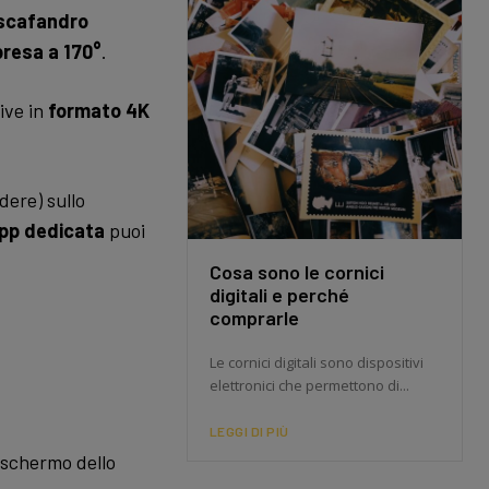
scafandro
presa a 170°
.
ive in
formato 4K
dere) sullo
pp dedicata
puoi
Cosa sono le cornici
digitali e perché
comprarle
Le cornici digitali sono dispositivi
elettronici che permettono di...
LEGGI DI PIÙ
o schermo dello