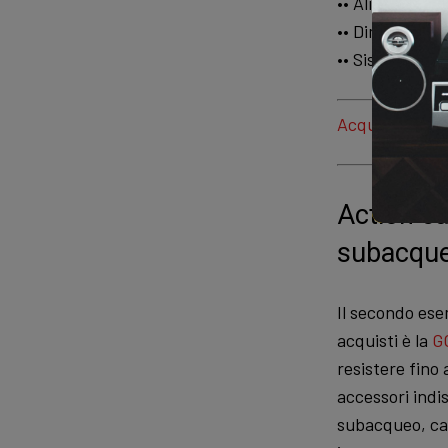
•• Alimentazion
•• Dimensioni:
•• Sistema op
Acquistala or
Action c
subacqu
Il secondo ese
acquisti è la
G
resistere fino 
accessori indis
subacqueo, cav