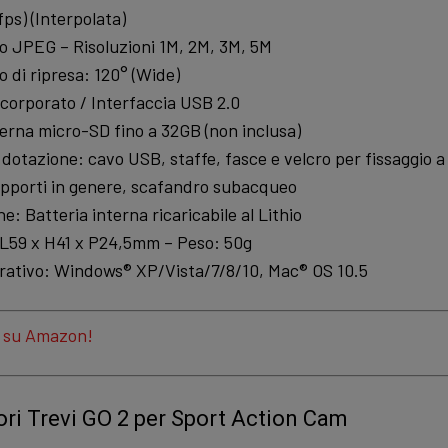
ps) (Interpolata)
o JPEG – Risoluzioni 1M, 2M, 3M, 5M
 di ripresa: 120° (Wide)
corporato / Interfaccia USB 2.0
rna micro-SD fino a 32GB (non inclusa)
 dotazione: cavo USB, staffe, fasce e velcro per fissaggio a
supporti in genere, scafandro subacqueo
: Batteria interna ricaricabile al Lithio
 L59 x H41 x P24,5mm – Peso: 50g
rativo: Windows® XP/Vista/7/8/10, Mac® OS 10.5
a su Amazon!
ori Trevi GO 2 per Sport Action Cam