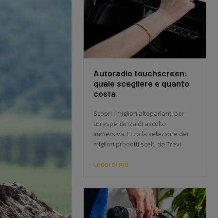
Autoradio touchscreen:
quale scegliere e quanto
costa
Scopri i migliori altoparlanti per
un’esperienza di ascolto
immersiva. Ecco la selezione dei
migliori prodotti scelti da Trevi
LEGGI DI PIÙ