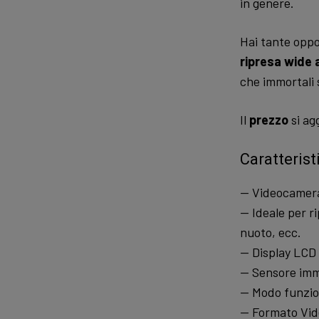
in genere.
Hai tante oppo
ripresa wide 
che immortali
Il
prezzo
si ag
Caratterist
— Videocamera
— Ideale per r
nuoto, ecc.
— Display LCD 
— Sensore imm
— Modo funzio
— Formato Vide