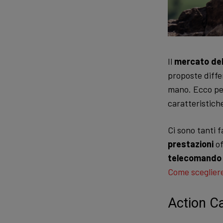
Il
mercato del
proposte differ
mano. Ecco pe
caratteristiche
Ci sono tanti f
prestazioni
of
telecomando
Come sceglier
Action C