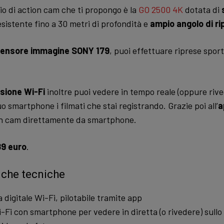
io di action cam che ti propongo è la
GO 2500 4K
dotata di
sistente fino a 30 metri di profondità e
ampio angolo di ri
ensore immagine SONY 179
, puoi effettuare riprese sport
sione Wi-Fi
inoltre puoi vedere in tempo reale (oppure rive
 smartphone i filmati che stai registrando. Grazie poi all’
a
ion cam direttamente da smartphone.
89 euro
.
iche tecniche
 digitale Wi-Fi, pilotabile tramite app
Wi-Fi con smartphone per vedere in diretta (o rivedere) sull