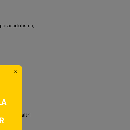
, paracadutismo,
×
LA
i sport e altri
R