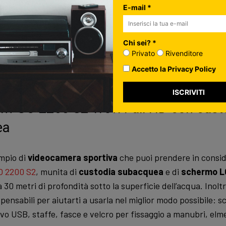
e: Batteria interna ricaricabile al Lithio
E-mail *
 L59 x H40 x P29 mm, Peso: 61g
erativo: Windows® XP/Vista/7/8, Mac® OS 10.5
Chi sei? *
Privato
Rivenditore
a su Amazon!
Accetto la Privacy Policy
ISCRIVITI
am GO 2200 S2 Trevi Full HD con cust
ea
mpio di
videocamera sportiva
che puoi prendere in consid
O 2200 S2
, munita di
custodia subacquea
e di
schermo L
a 30 metri di profondità sotto la superficie dell’acqua. Inoltr
pensabili per aiutarti a usarla nel miglior modo possibile: 
o USB, staffe, fasce e velcro per fissaggio a manubri, elmet