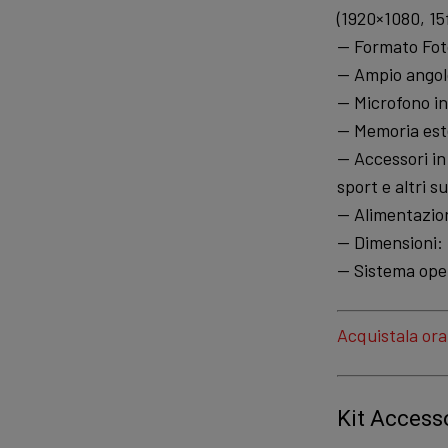
(1920×1080, 15f
— Formato Fot
— Ampio angolo
— Microfono in
— Memoria este
— Accessori in
sport e altri 
— Alimentazione
— Dimensioni:
— Sistema ope
Acquistala or
Kit Access