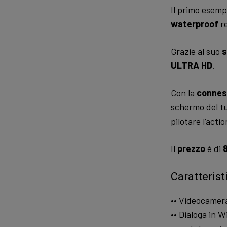
Il primo esemp
waterproof
re
Grazie al suo
s
ULTRA HD
.
Con la
connes
schermo del tuo
pilotare l’act
Il
prezzo
è di
Caratterist
•• Videocamera
•• Dialoga in 