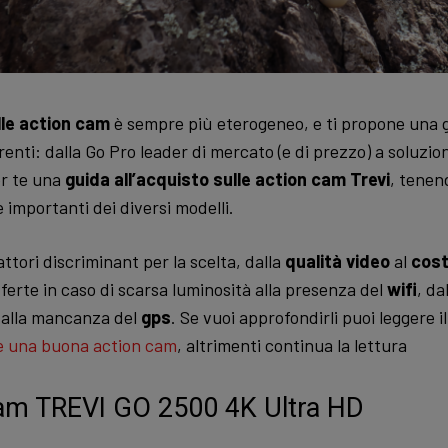
le action cam
è sempre più eterogeneo, e ti propone una g
enti: dalla Go Pro leader di mercato (e di prezzo) a soluzion
r te una
guida all’acquisto sulle action cam Trevi
, tenen
 importanti dei diversi modelli.
attori discriminant per la scelta, dalla
qualità video
al
cost
ferte in caso di scarsa luminosità alla presenza del
wifi
, da
alla mancanza del
gps
. Se vuoi approfondirli puoi leggere i
e una buona action cam
, altrimenti continua la lettura
am TREVI GO 2500 4K Ultra HD