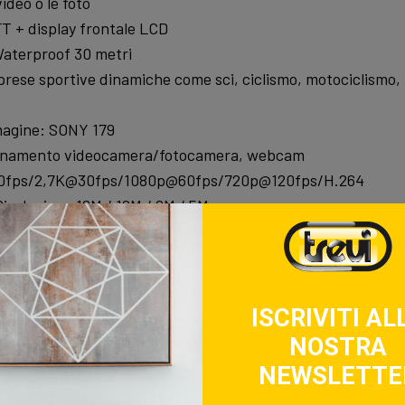
ideo o le foto
TFT + display frontale LCD
Waterproof 30 metri
riprese sportive dinamiche come sci, ciclismo, motociclismo
magine: SONY 179
ionamento videocamera/fotocamera, webcam
30fps/2,7K@30fps/1080p@60fps/720p@120fps/H.264
Risoluzione 16M / 12M / 8M / 5M
o di ripresa: 170° (Wide)
ncorporato
 USB 2.0
-HDMI
ISCRIVITI AL
erna micro-SD fino a 64GB (non inclusa)
NOSTRA
 dotazione: cavo USB, staffe per fissaggio a manubri, elmett
NEWSLETTE
enere, scafandro subacqueo.