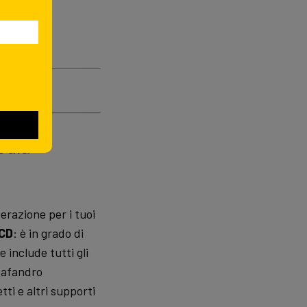
odia
erazione per i tuoi
CD
: è in grado di
e include tutti gli
scafandro
ti e altri supporti