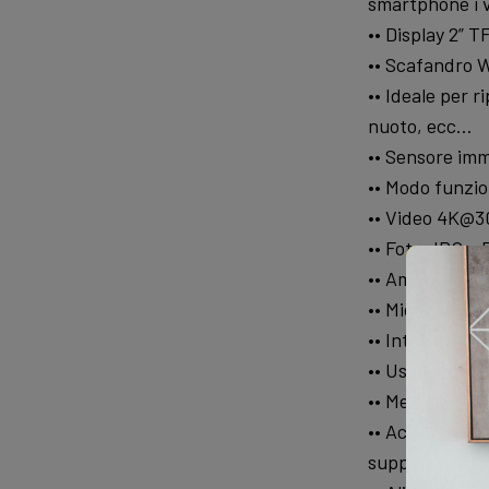
smartphone i v
•• Display 2” 
•• Scafandro 
•• Ideale per 
nuoto, ecc…
•• Sensore im
•• Modo funz
•• Video 4K@
•• Foto JPG – 
•• Ampio angol
•• Microfono i
•• Interfaccia
•• Uscita mini
•• Memoria est
•• Accessori in
supporti in g