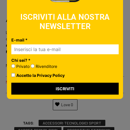
dispositivo che si intende acquistare.
ISCRIVITI ALLA NOSTRA
Action cam Trevi
NEWSLETTER
La nostra
videocamera sportiva GO 2200 S2 Full HD
, è dotata di
custodia
subacquea fino a 30 metri
, ti offre un
angolo di
E-mail *
ripresa wide a 120°,
Display
LCD 2”
e sensore immagine
CMOS 5
Mega pixel
.
Chi sei? *
Ma non è finita qui! Scopri le nostre Action Cam!
Privato
Rivenditore
Accetto la Privacy Policy
Mostrami tutte le tipologie di ACTION CAM Trevi!
ISCRIVITI
Love
0
TAGS:
ACCESSORI TECNOLOGICI SPORT