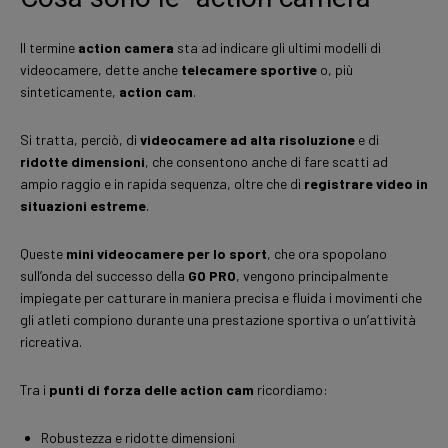
Il termine
action camera
sta ad indicare gli ultimi modelli di
videocamere, dette anche
telecamere sportive
o, più
sinteticamente,
action cam
.
Si tratta, perciò, di
videocamere ad alta risoluzione
e di
ridotte dimensioni
, che consentono anche di fare scatti ad
ampio raggio e in rapida sequenza, oltre che di
registrare video in
situazioni estreme
.
Queste
mini videocamere per lo sport
, che ora spopolano
sull’onda del successo della
GO PRO
, vengono principalmente
impiegate per catturare in maniera precisa e fluida i movimenti che
gli atleti compiono durante una prestazione sportiva o un’attività
ricreativa.
Tra i
punti di forza delle action cam
ricordiamo:
Robustezza e ridotte dimensioni