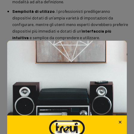
modalità ad alta definizione.
Semplicità di utilizzo
. I professionisti prediligeranno
dispositivi dotati di un’ampia varietà di impostazioni da
configurare, mentre gli utenti meno esperti dovrebbero preferire
dispositivi più immediati e dotati di un’
interfaccia più
intuitiva
e semplice da comprendere e utilizzare.
Connessione WiFi
. Presta attenzione che la tua videocamera
possa dialogare con lo smartphone per vedere direttamente da
lì i video in diretta o registrati. Non tutte le action cam hanno
questa funzionalità molto utile.
Garanzia
. Fattore da non sottovalutare, perché spesso è
meglio spendere qualcosa in più con la sicurezza che un guasto
eventuale sia coperto, piuttosto che dovere
buttare la
telecamera
(magari acquistata da poco) per riprenderne una
nuova.
Accessori
. Anche i prodotti più generici in commercio vantano
una vasta gamma di
montature
e
attacchi
diversi a seconda
×
dell’utilizzo che si intende fare della videocamera. È bene
informarsi in anticipo sulla
disponibilità
di tali accessori per il