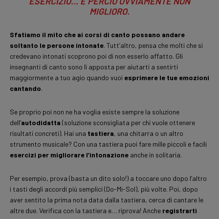
ESERCIZIO… E PERCIÒ OVVIAMENTE NON
MIGLIORO.
Sfatiamo il mito che ai corsi di canto possano andare
soltanto le persone intonate
. Tutt’altro, pensa che molti che si
credevano intonati scoprono poi di non esserlo affatto. Gli
insegnanti di canto sono lì apposta per aiutarti a sentirti
maggiormente a tuo agio quando vuoi
esprimere le tue emozioni
cantando
.
Se proprio poi non ne ha voglia esiste sempre la soluzione
dell’
autodidatta
(soluzione sconsigliata per chi vuole ottenere
risultati concreti). Hai una
tastiera
, una chitarra o un altro
strumento musicale? Con una tastiera puoi fare mille piccoli e facili
esercizi per migliorare l’intonazione
anche in solitaria.
Per esempio, prova (basta un dito solo!) a toccare uno dopo l’altro
i tasti degli accordi più semplici (Do-Mi-Sol), più volte. Poi, dopo
aver sentito la prima nota data dalla tastiera, cerca di cantare le
altre due. Verifica con la tastiera e… riprova! Anche
registrarti