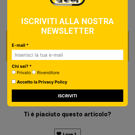
TAGS:
PRODOTTI ELETTRONICI
ISCRIVITI ALLA NOSTRA
NEWSLETTER
ARTICOLO SUCCESSIVO
Radio DAB: la
E-mail *
situazione in Italia
Chi sei? *
Privato
Rivenditore
Social Network
Accetto la Privacy Policy
ISCRIVITI
Ti è piaciuto questo articolo?
Love
1