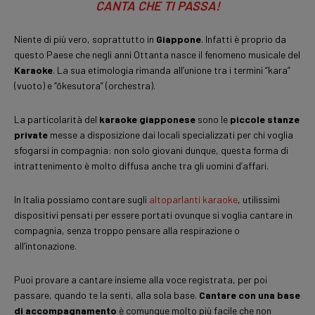
CANTA CHE TI PASSA!
Niente di più vero, soprattutto in
Giappone
. Infatti è proprio da
questo Paese che negli anni Ottanta nasce il fenomeno musicale del
Karaoke
. La sua etimologia rimanda all’unione tra i termini “kara”
(vuoto) e “ōkesutora” (orchestra).
La particolarità del
karaoke giapponese
sono le
piccole stanze
private
messe a disposizione dai locali specializzati per chi voglia
sfogarsi in compagnia: non solo giovani dunque, questa forma di
intrattenimento è molto diffusa anche tra gli uomini d’affari.
In Italia possiamo contare sugli
altoparlanti karaoke
, utilissimi
dispositivi pensati per essere portati ovunque si voglia cantare in
compagnia, senza troppo pensare alla respirazione o
all’intonazione.
Puoi provare a cantare insieme alla voce registrata, per poi
passare, quando te la senti, alla sola base.
Cantare con una base
di accompagnamento
è comunque molto più facile che non