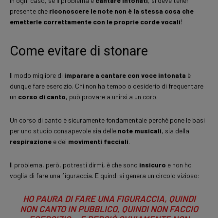
In ogni caso, se il problema è
cantare intonati
, si deve tener
presente che
riconoscere le note non è la stessa cosa che
emetterle correttamente con le proprie corde vocali
!
Come evitare di stonare
Il modo migliore di
imparare a cantare con voce intonata
è
dunque fare esercizio. Chi non ha tempo o desiderio di frequentare
un
corso di canto
, può provare a unirsi a un coro.
Un corso di canto è sicuramente fondamentale perché pone le basi
per uno studio consapevole sia delle
note musicali
, sia della
respirazione
e dei
movimenti facciali
.
Il problema, però, potresti dirmi, è che sono
insicuro
e non ho
voglia di fare una figuraccia. E quindi si genera un circolo vizioso:
HO PAURA DI FARE UNA FIGURACCIA, QUINDI
NON CANTO IN PUBBLICO, QUINDI NON FACCIO