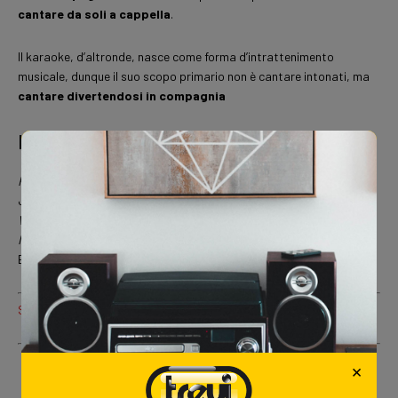
cantare da soli a cappella
.
Il karaoke, d’altronde, nasce come forma d’intrattenimento
musicale, dunque il suo scopo primario non è cantare intonati, ma
cantare divertendosi in compagnia
Libri consigliati
Fatti di musica. La scienza di un’ossessione umana
, Levitin Daniel
J., 2008, Codice Edizioni.
Vocal classes. L’evoluzione nel canto
, Luca Jurman, 2010
Manuale di canto. La tecnica, la pratica, la postura
, Daniela
Battaglia Damiani, 2004, Gremese.
Scopri ora tutti i nostri altoparlanti karaoke!
×
Love
1