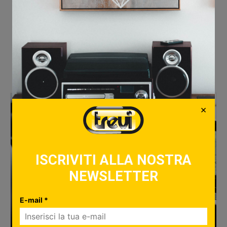
Love
2
Articoli Correlati
×
ISCRIVITI ALLA NOSTRA
NEWSLETTER
E-mail *