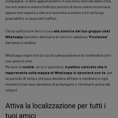
compagnia: vi date appuntamento in una zona centrale della città,
ma non avete in mente l’indirizzo preciso di dove volete incontrarvi,
oppure non sapete a che ora riuscirete a essere tutti nel luogo
prestabilito a causa del traffico.
Clicca sull’icona
+
che si trova
alla sinistra del tuo gruppo chat
Whatsapp
(accanto alla barra di testo) e seleziona “
Posizione
”
dal menù a tendina.
Whatsapp registrerà la tua attuale posizione e la condividerà con i
tuoi amici in chat.
Ma ecco la
novità
: se tu ti sposterai,
il pallino colorato che ti
rappresenta sulla mappa di Whatsapp si sposterà con te
, per
un periodo di tempo che puoi decidere all’inizio e cambiare in ogni
momento (nel caso decidessi di prolungarlo o terminarlo prima del
tempo).
Attiva la localizzazione per tutti i
tuoi amici