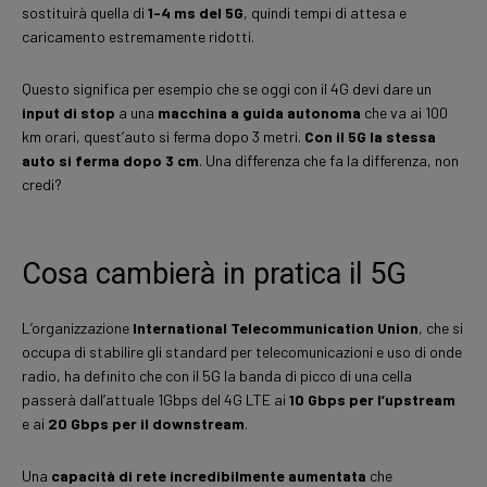
sostituirà quella di
1-4 ms del 5G
, quindi tempi di attesa e
caricamento estremamente ridotti.
Questo significa per esempio che se oggi con il 4G devi dare un
input di stop
a una
macchina a guida autonoma
che va ai 100
km orari, quest’auto si ferma dopo 3 metri.
Con il 5G la stessa
auto si ferma dopo 3 cm
. Una differenza che fa la differenza, non
credi?
Cosa cambierà in pratica il 5G
L’organizzazione
International Telecommunication Union
, che si
occupa di stabilire gli standard per telecomunicazioni e uso di onde
radio, ha definito che con il 5G la banda di picco di una cella
passerà dall’attuale 1Gbps del 4G LTE ai
10 Gbps per l’upstream
e ai
20 Gbps per il downstream
.
Una
capacità di rete incredibilmente aumentata
che