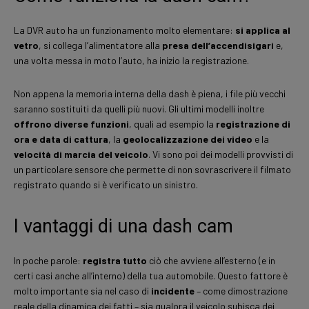
La DVR auto ha un funzionamento molto elementare:
si applica al
vetro
, si collega l’alimentatore alla
presa dell’accendisigari
e,
una volta messa in moto l’auto, ha inizio la registrazione.
Non appena la memoria interna della dash è piena, i file più vecchi
saranno sostituiti da quelli più nuovi. Gli ultimi modelli inoltre
offrono diverse funzioni
, quali ad esempio la
registrazione di
ora e data di cattura
, la
geolocalizzazione dei video
e la
velocità di marcia del veicolo
. Vi sono poi dei modelli provvisti di
un particolare sensore che permette di non sovrascrivere il filmato
registrato quando si è verificato un sinistro.
I vantaggi di una dash cam
In poche parole:
registra tutto
ciò che avviene all’esterno (e in
certi casi anche all’interno) della tua automobile. Questo fattore è
molto importante sia nel caso di
incidente
– come dimostrazione
reale della dinamica dei fatti – sia qualora il veicolo subisca dei