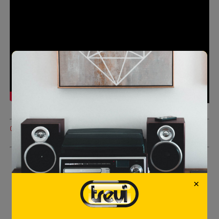
Clicca qui per vedere la nostra Dash Cam!
Love
2
×
TAGS:
PRODOTTI ELETTRONICI