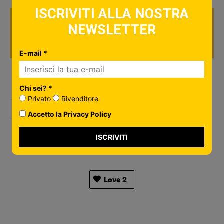
ISCRIVITI ALLA NOSTRA
ARTICOLO PRECEDENTE
ARTICOLO SUCCESSIVO
NEWSLETTER
Migliori formati video
Dash cam: come si
e come cambiare
usa e quando è utile?
E-mail *
Social Network
Chi sei? *
Privato
Rivenditore
Accetto la Privacy Policy
ISCRIVITI
Ti è piaciuto questo articolo?
Love
2