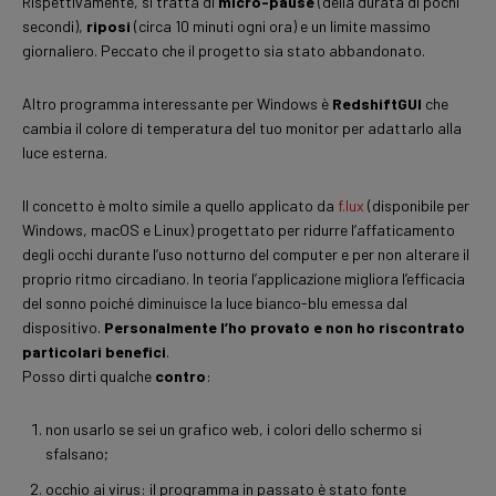
Rispettivamente, si tratta di
micro-pause
(della durata di pochi
secondi),
riposi
(circa 10 minuti ogni ora) e un limite massimo
giornaliero. Peccato che il progetto sia stato abbandonato.
Altro programma interessante per Windows è
RedshiftGUI
che
cambia il colore di temperatura del tuo monitor per adattarlo alla
luce esterna.
Il concetto è molto simile a quello applicato da
f.lux
(disponibile per
Windows, macOS e Linux) progettato per ridurre l’affaticamento
degli occhi durante l’uso notturno del computer e per non alterare il
proprio ritmo circadiano. In teoria l’applicazione migliora l’efficacia
del sonno poiché diminuisce la luce bianco-blu emessa dal
dispositivo.
Personalmente l’ho provato e non ho riscontrato
particolari benefici
.
Posso dirti qualche
contro
:
non usarlo se sei un grafico web, i colori dello schermo si
sfalsano;
occhio ai virus: il programma in passato è stato fonte