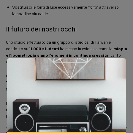
Sostituisci le fonti di luce eccessivamente “forti” attraverso
lampadine più calde.
Il futuro dei nostri occhi
Uno studio effettuato da un gruppo di studiosi di Taiwan e
condotto su
11.000 studenti
ha messo in evidenza come la
miopia
e l’ipometropia siano fenomeni in continua crescita
, tanto
che l’80% del campione ne è risultato affetto.
Gli stessi studiosi hanno confermato che
schermi di computer,
TV e dispositivi portatili
sono una delle
cause principali
di tali
fenomeni.
In media, infatti, gli occhi si trovano davanti a uno schermo
retroilluminato per 6-7 ore, mentre l’esposizione alla luce naturale e
la frequentazione di ambienti aperti è estremamente ridotta.