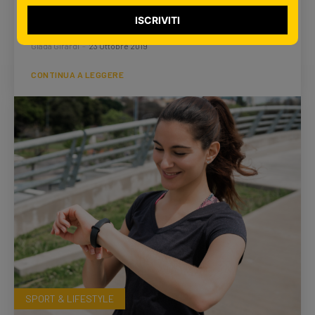
Impianti karaoke: il divertimento a portata di
ISCRIVITI
mano
Giada Girardi
-
23 Ottobre 2019
CONTINUA A LEGGERE
SPORT & LIFESTYLE