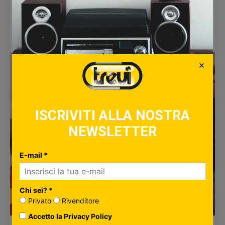
Orologi da parete per cucina: consigli utili
Giada Girardi
-
30 Ottobre 2019
CONTINUA A LEGGERE
×
ISCRIVITI ALLA NOSTRA
NEWSLETTER
E-mail *
Chi sei? *
MUSICA
Privato
Rivenditore
Accetto la Privacy Policy