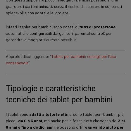
guardare i cartoni animati, senza il rischio di incorrere in contenuti
spiacevoli e non adatti alla loro età.
Infatti i tablet per bambini sono dotati di
filtri di protezione
automatici o configurabili dai genitori (parental control) per
garantire la maggior sicurezza possibile.
Approfondisci leggendo: “
Tablet per bambini: consigli per l’uso
consapevole
”
Tipologie e caratteristiche
tecniche dei tablet per bambini
I tablet sono
adatti a tutte le età
: ci sono tablet per i bambini più
piccoli
da 0 a 3 anni
, ma anche per le fasce d’età che vanno dai
3 ai
6 anni
e
fino a dodici anni
, e possono offrire un
valido aiuto per