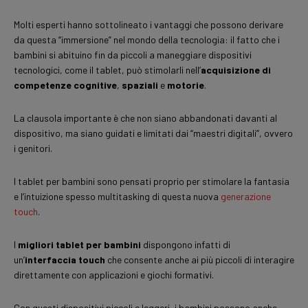
Molti esperti hanno sottolineato i vantaggi che possono derivare
da questa “immersione” nel mondo della tecnologia: il fatto che i
bambini si abituino fin da piccoli a maneggiare dispositivi
tecnologici, come il tablet, può stimolarli nell’
acquisizione di
competenze cognitive
,
spaziali
e
motorie
.
La clausola importante è che non siano abbandonati davanti al
dispositivo, ma siano guidati e limitati dai “maestri digitali”, ovvero
i genitori.
I tablet per bambini sono pensati proprio per stimolare la fantasia
e l’intuizione spesso multitasking di questa nuova
generazione
touch
.
I
migliori tablet per bambini
dispongono infatti di
un’
interfaccia touch
che consente anche ai più piccoli di interagire
direttamente con applicazioni e giochi formativi.
Con questi dispositivi piccoli e leggeri, i bambini possono anche