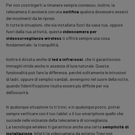
Per non costringerti a rimanere sempre connesso, inoltre, la
telecamera ti avviserà con una
notifica
qualora dovessero esserci
dei movimenti da lei ripresi.
In tutte le situazioni, che sia installata fuori da casa tua, oppure
fuori dalla tua attività, questa
videocamera per
videosorveglianza wireless
ti offrirà sempre una cosa
fondamentale: la tranquillità.
Inoltre è dotata anche di
led a infrarossi
, che ti garantiscono
immagini nitide anche in assenza di luce naturale. Questa
funzionalità può fare la differenza, perché solitamente le intrusioni
di ladri, oppure di semplici vandali, avvengono nel cuore della notte,
quando l’identificazione risulta essere più difficile per via
dell’oscurità.
In qualunque situazione tu ti trovi, e in qualunque posto, potrai
sempre verificare con il tuo tablet o il tuo smartphone quello che
succede nelle vicinanze della telecamera di sorveglianza.
La tecnologia wireless ti garantisce anche una certa
semplicità di
installazione
. Infatti la videocamera da esterno Trevi non