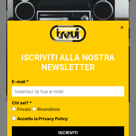
×
ISCRIVITI ALLA NOSTRA
NEWSLETTER
E-mail *
Chi sei? *
Privato
Rivenditore
Autoradio touchscreen: quale scegliere e
quanto costa
Accetto la Privacy Policy
Scopri i migliori altoparlanti per un’esperienza di ascolto
ISCRIVITI