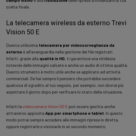
campo visivo
e alla
risoluzione
delle riprese a influenzare la tua
scelta finale.
La telecamera wireless da esterno Trevi
Vision 50 E
Questa utilissima
telecamera per videosorveglianza da
esterno
è all’avanguardia nella gestione dei file registrati.
Infatti, grazie alla
qualità in HD
, ti garantisce una nitidezza
notevole delle immagini salvate e anche un audio di ottima qualità.
Questo strumento è molto utile anche se applicato ad attività
commerciali. Se hai sempre il pensiero che potrebbe succedere
qualcosa di sgradito al tuo negozio, per esempio, non dovrai più
aspettare il giorno dopo per verificare lo stato della situazione.
Infatti la
videocamera Vision 50 E
può essere gestita anche
attraverso apposita
App per smartphone e tablet
. In questo
modo potrai sempre accedere alle immagini riprese in diretta,
oppure registrarle e visionarle in un secondo momento.