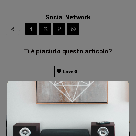
Social Network
Ti è piaciuto questo articolo?
Love
0
Articoli Correlati