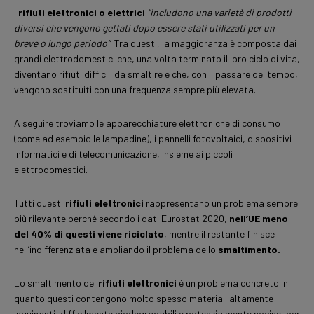
I
rifiuti elettronici o elettrici
“includono una varietà di prodotti
diversi che vengono gettati dopo essere stati utilizzati per un
breve o lungo periodo”
. Tra questi, la maggioranza è composta dai
grandi elettrodomestici che, una volta terminato il loro ciclo di vita,
diventano rifiuti difficili da smaltire e che, con il passare del tempo,
vengono sostituiti con una frequenza sempre più elevata.
A seguire troviamo le apparecchiature elettroniche di consumo
(come ad esempio le lampadine), i pannelli fotovoltaici, dispositivi
informatici e di telecomunicazione, insieme ai piccoli
elettrodomestici.
Tutti questi
rifiuti elettronici
rappresentano un problema sempre
più rilevante perché secondo i dati Eurostat 2020,
nell’UE meno
del 40% di questi viene riciclato
, mentre il restante finisce
nell’indifferenziata e ampliando il problema dello
smaltimento.
Lo smaltimento dei
rifiuti elettronici
è un problema concreto in
quanto questi contengono molto spesso materiali altamente
inquinanti, difficilmente biodegradabili e potenzialmente nocive, per