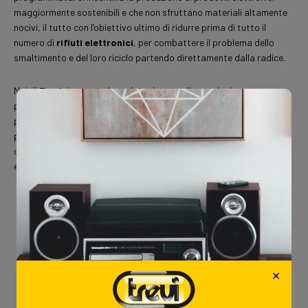
maggiormente sostenibili e che non sfruttano materiali altamente
nocivi, il tutto con l’obiettivo ultimo di ridurre prima di tutto il
numero di
rifiuti elettronici
, per combattere il problema dello
smaltimento e del loro riciclo partendo direttamente dalla radice.
Noi di
Trevi
, in quanto brand produttore di tecnologia, non
possiamo fare altro che essere entusiasti della direzione che sta
prendendo l’Unione Europea di cui facciamo parte e, nel nostro
piccolo, ci impegniamo quotidianamente per progettare dispositivi
con una vita più lunga, limitando così la creazione di rifiuti
elettronici.
Love
1
TAGS:
PAEC
PIANO AZIONE ECONOMIA CIRCOLARE
RICICLO DISPOSITIVI ELETTRONICI
×
RICICLO RIFIUTI ELETTRONICI
RIFIUTI ELETTRONICI
RIFIUTI ELETTRONICI UE
TECNOLOGIA SOSTENIBILE