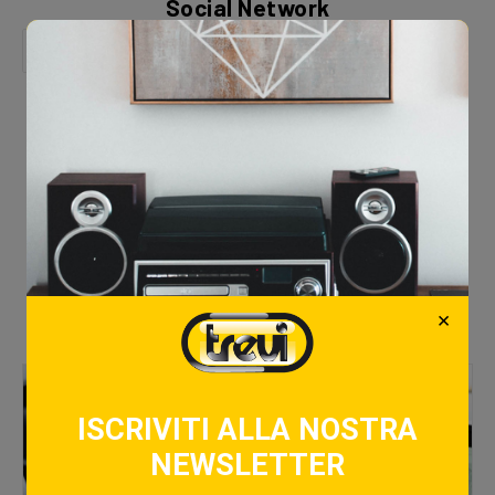
Social Network
Ti è piaciuto questo articolo?
Love
0
×
Articoli Correlati
ISCRIVITI ALLA NOSTRA
NEWSLETTER