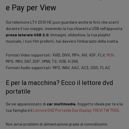
e Pay per View
Sul televisore LTV 2010 HE puoi guardare anche le foto che scatti
durante il tuo viaggio, inserendo la tua chiavetta USB nell’apposita
presa laterale USB 2.0
. Immagini, slideshow, la tua playlist
musicale, i tuoi film preferiti, hai davvero l’imbarazzo della scelta.
Formati Video supportati: XVID, DIVX, MP4, AVI, ASF, FLV,
MOV
,
MPG, MKV, DAT,3GP, VMW, TS, VOB, H.265
Formati Audio supportati: MP3, WAV, AAC, AC3, OGG, FLAC
E per la macchina? Ecco il lettore dvd
portatile
Se sei appassionato di
car multimedia
, l’oggetto ideale per te e la
tua famiglia è il
Lettore DVD Portatile Due Display TREVI TW 7005
.
Non avrai problemi di alimentazione grazie al comodissimo