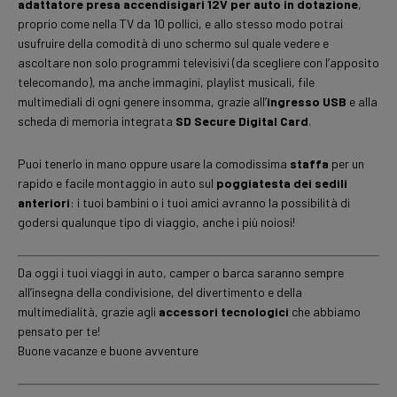
adattatore presa accendisigari 12V per auto in dotazione
,
proprio come nella TV da 10 pollici, e allo stesso modo potrai
usufruire della comodità di uno schermo sul quale vedere e
ascoltare non solo programmi televisivi (da scegliere con l’apposito
telecomando), ma anche immagini, playlist musicali, file
multimediali di ogni genere insomma, grazie all’
ingresso USB
e alla
scheda di memoria integrata
SD Secure Digital Card
.
Puoi tenerlo in mano oppure usare la comodissima
staffa
per un
rapido e facile montaggio in auto sul
poggiatesta dei sedili
anteriori
: i tuoi bambini o i tuoi amici avranno la possibilità di
godersi qualunque tipo di viaggio, anche i più noiosi!
Da oggi i tuoi viaggi in auto, camper o barca saranno sempre
all’insegna della condivisione, del divertimento e della
multimedialità, grazie agli
accessori tecnologici
che abbiamo
pensato per te!
Buone vacanze e buone avventure