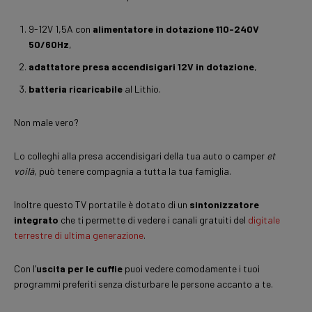
9-12V 1,5A con
alimentatore in dotazione 110-240V
50/60Hz
,
adattatore presa accendisigari 12V in dotazione
,
batteria ricaricabile
al Lithio.
Non male vero?
Lo colleghi alla presa accendisigari della tua auto o camper
et
voilà
, può tenere compagnia a tutta la tua famiglia.
Inoltre questo TV portatile è dotato di un
sintonizzatore
integrato
che ti permette di vedere i canali gratuiti del
digitale
terrestre di ultima generazione
.
Con l’
uscita per le cuffie
puoi vedere comodamente i tuoi
programmi preferiti senza disturbare le persone accanto a te.