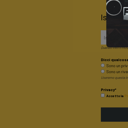
Iscrivit
Quando invii il mod
Dicci qualcosa 
Sono un pri
Sono un rive
Useremo questa inf
Privacy*
P
Accetto la