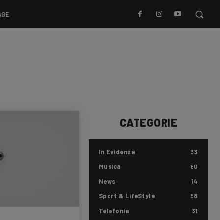
AGE
CATEGORIE
In Evidenza
33
Musica
60
News
14
Sport & LifeStyle
58
Telefonia
31