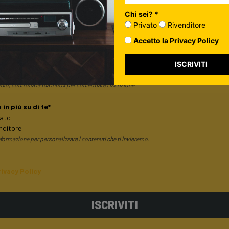
Chi sei? *
Privato
Rivenditore
i alla nostra newsletter
Accetto la Privacy Policy
ISCRIVITI
ulo, controlla la tua inbox per confermare l'iscrizione
in più su di te*
vato
nditore
ormazione per personalizzare i contenuti che ti invieremo.
rivacy Policy
ISCRIVITI