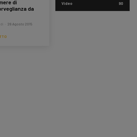
mere di
Video
90
orveglianza da
di
-
26 Agosto 2015
UTTO