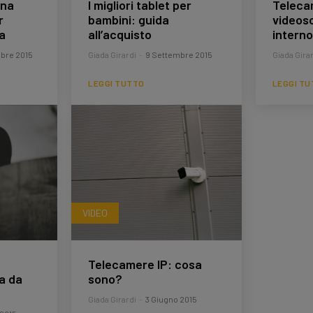
una
I migliori tablet per
Teleca
r
bambini: guida
videos
a
all’acquisto
interno
bre 2015
Giada Girardi
-
9 Settembre 2015
Giada Girar
LEGGI TUTTO
LEGGI T
VIDEO
Telecamere IP: cosa
a da
sono?
Giada Girardi
-
3 Giugno 2015